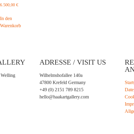
6.500,00
€
In den
Warenkorb
ALLERY
ADRESSE / VISIT US
RE
A
 Welling
Wilhelmshofallee 140a
47800 Krefeld Germany
Star
+49 (0) 2151 789 8215
Date
hello@haakartgallery.com
Cook
Impr
Allg