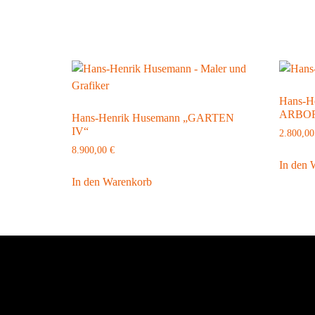
Hans-H
ARBO
Hans-Henrik Husemann „GARTEN
IV“
2.800,0
8.900,00
€
In den 
In den Warenkorb