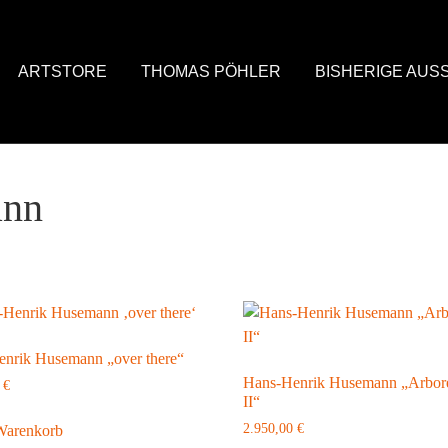
ARTSTORE
THOMAS PÖHLER
BISHERIGE AUS
ann
nrik Husemann „over there“
Hans-Henrik Husemann „Arbor
0
€
II“
2.950,00
€
Warenkorb