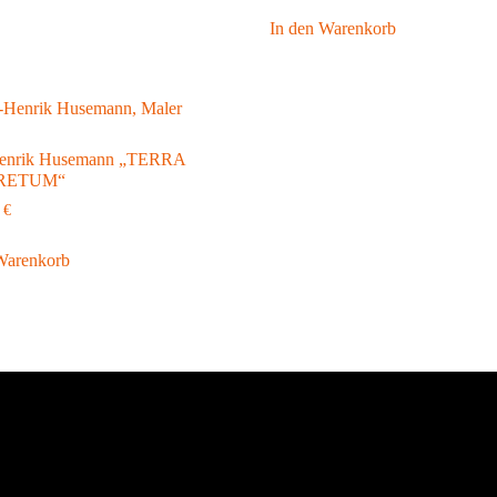
In den Warenkorb
enrik Husemann „TERRA
RETUM“
0
€
Warenkorb