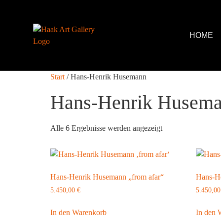
HOME
Start
/ Hans-Henrik Husemann
Hans-Henrik Husem
Alle 6 Ergebnisse werden angezeigt
Hans-Henrik Husemann „from afar“
Hans-He
5.450,00
€
5.450,0
In den Warenkorb
In den 